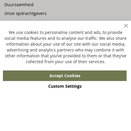
Duurzaamheid
Onze opdrachtgevers
Vacatures
Sl
Privacy policy
We use cookies to personalise content and ads, to provide
social media features and to analyse our traffic. We also share
information about your use of our site with our social media,
Ons aanbod
advertising and analytics partners who may combine it with
other information that you’ve provided to them or that they’ve
Merchandise
collected from your use of their services.
Jouw eigen webshop
Maatwerk
Accept Cookies
Custom Settings
Copyright © 2023 - 2026 UniGear. All rights reserved.